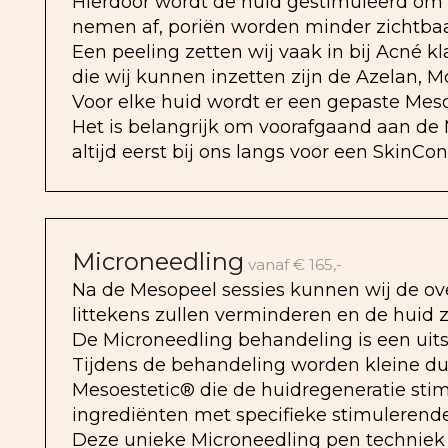
Hierdoor wordt de huid gestimuleerd om n
nemen af, poriën worden minder zichtbaar
Een peeling zetten wij vaak in bij Acné 
die wij kunnen inzetten zijn de Azelan, Mo
Voor elke huid wordt er een gepaste Meso
Het is belangrijk om voorafgaand aan de
altijd eerst bij ons langs voor een SkinCon
Microneedling
vanaf € 165,-
Na de Mesopeel sessies kunnen wij de ov
littekens zullen verminderen en de huid za
De Microneedling behandeling is een uits
Tijdens de behandeling worden kleine d
Mesoestetic® die de huidregeneratie stim
ingrediënten met specifieke stimulerend
Deze unieke Microneedling pen techniek st