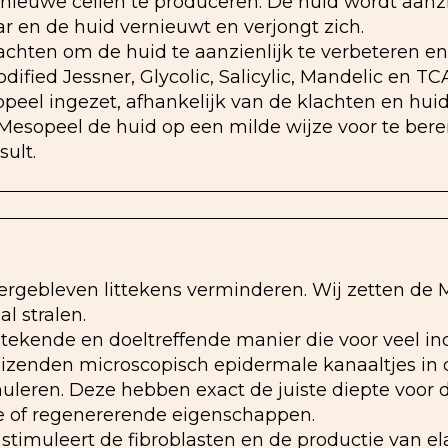
ieuwe cellen te produceren. De huid wordt aanzi
 en de huid vernieuwt en verjongt zich.
klachten om de huid te aanzienlijk te verbeteren 
dified Jessner, Glycolic, Salicylic, Mandelic en TC
peel ingezet, afhankelijk van de klachten en huid
 Mesopeel de huid op een milde wijze voor te be
sult.
ergebleven littekens verminderen. Wij zetten de 
l stralen.
tekende en doeltreffende manier die voor veel in
uizenden microscopisch epidermale kanaaltjes in
uleren. Deze hebben exact de juiste diepte voor
e of regenererende eigenschappen.
imuleert de fibroblasten en de productie van elas