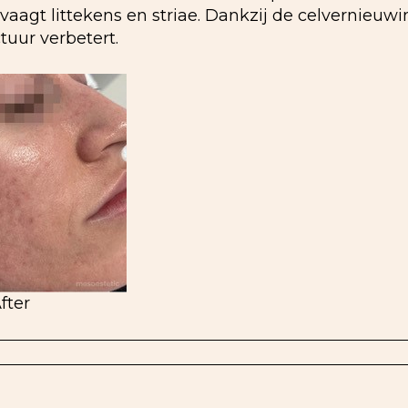
rvaagt littekens en striae. Dankzij de celvernieuw
uur verbetert.
fter