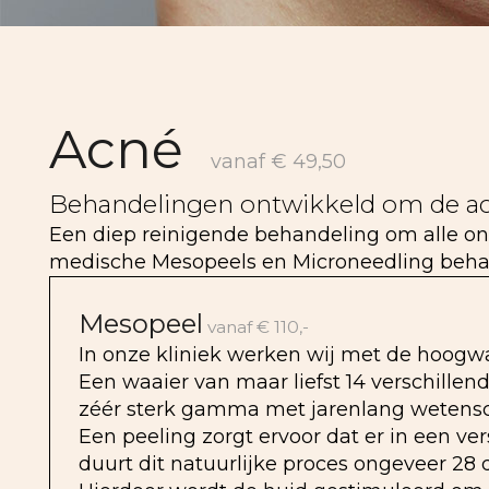
Acné
vanaf € 49,50
Behandelingen ontwikkeld om de acn
Een diep reinigende behandeling om alle o
medische Mesopeels en Microneedling behand
Mesopeel
vanaf € 110,-
In onze kliniek werken wij met de hoog
Een waaier van maar liefst 14 verschille
zéér sterk gamma met jarenlang wetensc
Een peeling zorgt ervoor dat er in een v
duurt dit natuurlijke proces ongeveer 28 