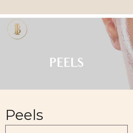
PEELS
Peels